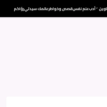
اوين
أدب
علم نفس
قصص وخواطر
عالمك سيدتي
رؤاكم