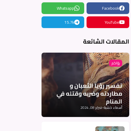
Whatsapp
Facebook
15.7k
YouTube
المقالات الشائعة
رؤاكم
تفسير رؤيا الثعبان و
مطاردته وضربه وقتله في
المنام
أسماء خشبة
-
فبراير 08, 2024