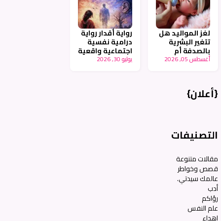
لغز المواليد هل
رواية أقدار رواية
تتغير البشرية
درامية نفسية
بالصدفة أم
اجتماعية واقعية
أغسطس 05, 2026
بالتخطيط -
يوليو 30, 2026
جزء ٩ - أنامل
أنامل عربية
عربية
{أعلان}
التصنيفات
مقالات متنوعة
قصص وخواطر
عالمك سيدتي.
أدب
رؤاكم
علم النفس
اهداء