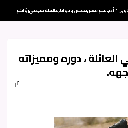
اوين
أدب
علم نفس
قصص وخواطر
عالمك سيدتي
رؤاكم
ي العائلة ، دوره ومميزاته
جهه.