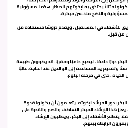
يكونوا مثالاً يحتذى به لإخوتهم الصغار. هذه المسؤولية
المسؤولية والنضج منذ سن مبكرة.
يق للأشقاء في المستقبل ، ويقدم دروسًا مستفادة من
ن من قبل.
بكر دورًا داعمًا ، ليصبح حاميًا ومقربًا. قد يطورون طبيعة
ًا وتقديم يد المساعدة إلى الوالدين عند الحاجة. غالبًا
لحياة ، حتى في مرحلة البلوغ.
ن البكر بدور المرشد لإخوته. يتعلمون أن يكونوا قدوة
زز هذا الإرشاد المبكر التعاطف والصبر والقدرة على
 يتطلع الأشقاء إلى البكر ، ويطلبون الإرشاد
عززون الرابطة بينهم.