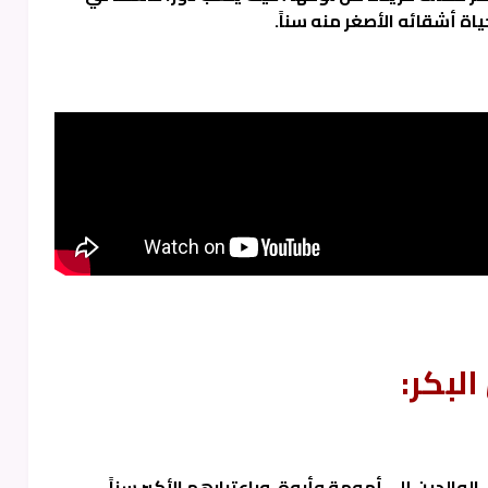
اة أشقائه الأصغر منه سناً.
البكر:
 الوالدين إلى أمومة وأبوة. وباعتبارهم الأكبر سناً ،