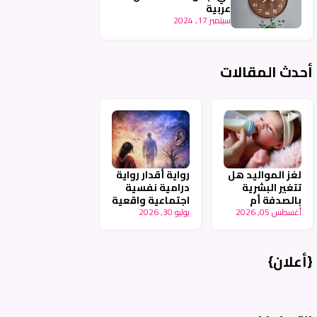
عربية
سبتمبر 17, 2024
أحدث المقالات
لغز المواليد هل
رواية أقدار رواية
تتغير البشرية
درامية نفسية
بالصدفة أم
اجتماعية واقعية
أغسطس 05, 2026
بالتخطيط -
يوليو 30, 2026
جزء ٩ - أنامل
أنامل عربية
عربية
{أعلان}