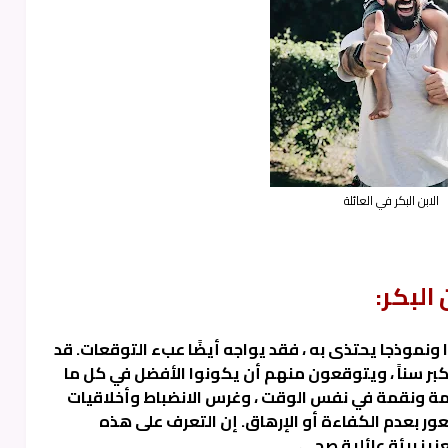
الابن البكر في العائلة
البكر:
ئدا ونموذجا يحتذى به ، فقد يواجه أيضًا عبء التوقعات. قد
كبر سناً ، ويتوقعون منهم أن يكونوا الأفضل في كل ما
ة ونقمة في نفس الوقت ، وغرس الانضباط وأخلاقيات
ور بعدم الكفاءة أو الإرهاق. إن التعرف على هذه
زيز بيئة عائلية صحي.