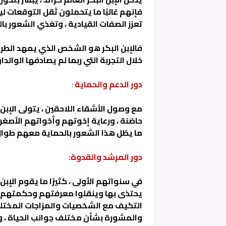
فإنهم غالبًا ما يتحملون ثقل التوقعات ل
تعزز الصفات القيادية ، وتغذي الشعور ب
فالإبن البكر هو الشخص الذي يمهد الطر
خلال التجربة التي ربما لم يصادفها الوالدا
دور الدعم والحماية
:
مع وصول الأشقاء اللاحقين ، يتولى الإبن ال
حاضنة ، ورعاية إخوتهم وأخواتهم الأصغر سن
ما يظل هذا الشعور بالحماية معهم طوال ا
دور المرشد والقدوة:
في سنواتهم الأولى ، كثيرًا ما يقوم الإب
يحتذى بها وينقلوا معرفتهم وحكمتهم. يع
التكيف مع الشخصيات والمزاجات المختلفة.
والمشورة بشأن مختلف جوانب الحياة ، وي