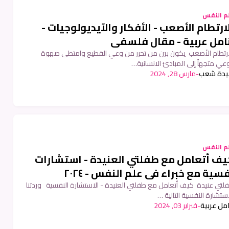
م النفس
ارتطام الأصعب - الأفكار والآيديولوجيات -
نامل عربية - مقال فلسفي
ارتطام الأصعب يكون بين من تحرر من وعي القطيع وامتطى صهوة
وعي متجهاً إلى المبادئ الانسانية…
بيدة شعب
-
مارس 28, 2024
م النفس
يف أتعامل مع طفلتي العنيدة - استشارات
سية مع خبراء في علم النفس - ٢٠٢٤
لتي عنيدة كيف أتعامل مع طفلتي العنيدة - الاستشارة النفسية وردتنا
استشارة النفسية التالية …
امل عربية
-
فبراير 03, 2024