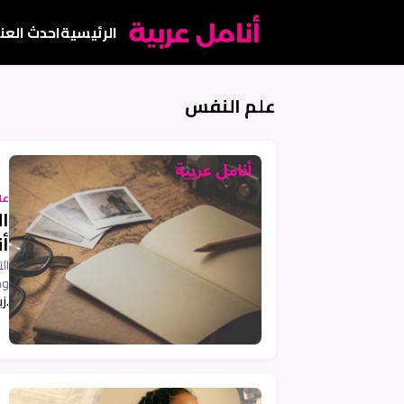
الرئيسية
احدث العن
علم النفس
عل
ال
أن
ال
وخ
.ز