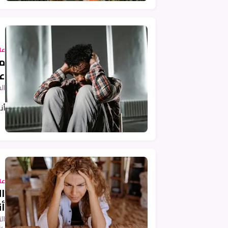
عل
م
عل
ال
سو
أن
عل
أن