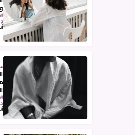
وت
وت
أن
عل
ا
م
ا
ال
من
أن