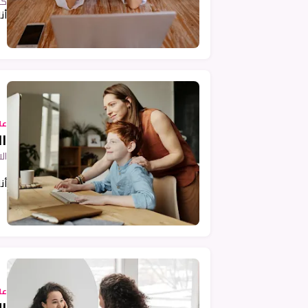
كث
أن
عل
ا
ال
…
أن
عل