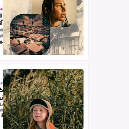
عل
ال
أ
ال
ال
.ز
عل
ك
نف
طف
ال
أن