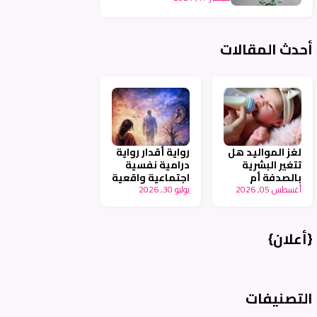
أحدث المقالات
لغز المواليد هل
رواية أقدار رواية
تتغير البشرية
درامية نفسية
بالصدفة أم
اجتماعية واقعية
أغسطس 05, 2026
بالتخطيط -
يوليو 30, 2026
جزء ٩ - أنامل
أنامل عربية
عربية
{أعلان}
التصنيفات