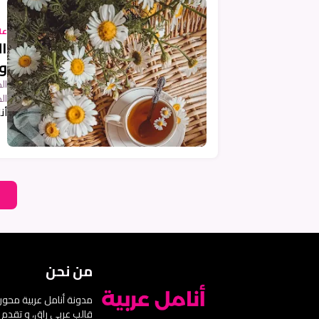
عل
ال
و
ال
ال
أن
من نحن
مدونة أنامل عربية محوره
قالب عربي راقِ، و تقدم