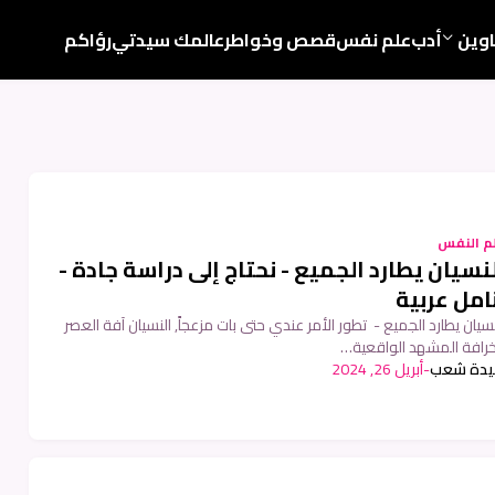
اوين
أدب
علم نفس
قصص وخواطر
عالمك سيدتي
رؤاكم
م النفس
نسيان يطارد الجميع - نحتاج إلى دراسة جادة -
امل عربية
نسيان يطارد الجميع - تطور الأمر عندي حتى بات مزعجاً, النسيان آفة العصر
رافة المشهد الواقعية…
بيدة شعب
-
أبريل 26, 2024