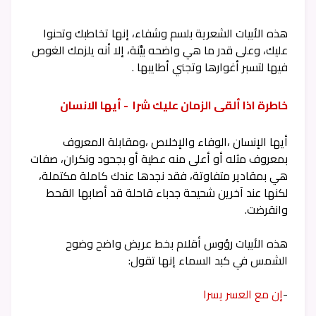
هذه الأبيات الشعرية بلسم وشفاء، إنها تخاطبك وتحنوا
عليك، وعلى قدر ما هي واضحه بيِّنة، إلا أنه يلزمك الغوص
فيها لتسبر أغوارها وتجني أطايبها .
خاطرة اذا ألقى الزمان عليك شرا - أيها الانسان
أيها الإنسان ،الوفاء والإخلاص ،ومقابلة المعروف
بمعروف مثله أو أعلى منه عطية أو بجحود ونكران، صفات
هي بمقادير متفاوتة، فقد نجدها عندك كاملة مكتملة،
لكنها عند آخرين شحيحة جدباء قاحلة قد أصابها القحط
وانقرضت.
هذه الأبيات رؤوس أقلام بخط عريض واضح وضوح
الشمس في كبد السماء إنها تقول:
-
إن مع العسر يسرا