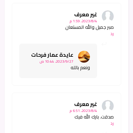
غير معرف
4‏/8‏/2023، 1:59 م
صبر جميل والله المستعان
رد
عايدة عمار فرحات
27‏/9‏/2023، 10:44 ص
ونعم بالله
غير معرف
4‏/8‏/2023، 6:51 م
صدقت. بارك الله فيك
رد