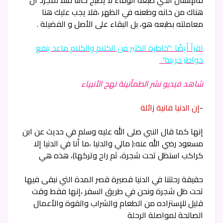
فالإنسان الذي طبعه الوفاء لا يصبح خائنا مثلا لمجرد أن
هناك من خانه وطعنه في الظهر ،فلا يجب عليك هنا
معاملته بطبعه هو، بل البقاء على الأصل و الفضيلة .
اقرأ أيضًا :"خاطرة الكثير من الكلام والكلام ماعد ينفع
خواطر حزينة".
شاهد فيديو نشر الطمأنينة نهج الأنبياء
-
إن الدنيا فانية زائلة
إنها كما قال النبي صلى الله عليه وسلم في حديث عن ابن
مسعود رضي الله عنه:( مالي والدنيا ،ما أنا في الدنيا إلا
كراكب استظل تحت شجرة، ثم راح وتركها)، هذه هي
حقيقة رحلتنا في الدنيا قصيرة قصر المدة التي نبقى فيها
تحت ظل شجرة ونحن في طريق السفر ،إنها فقط وقت
قليل للإستزاده من الطعام والشراب والقوة والأعمال
الصالحة لمواصلة الرحلة