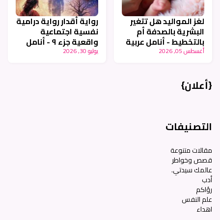
لغز المواليد هل تتغير
رواية أقدار رواية درامية
البشرية بالصدفة أم
نفسية اجتماعية
بالتخطيط - أنامل عربية
واقعية جزء ٩ - أنامل
عربية
أغسطس 05, 2026
يوليو 30, 2026
{أعلان}
التصنيفات
مقالات متنوعة
قصص وخواطر
عالمك سيدتي.
أدب
رؤاكم
علم النفس
اهداء