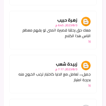
زهرة حبيب
3‏/8‏/2023، 6:45 م
معك حق رحلتنا قصيرة اتمنى لو يفهم معظم
الناس هذا الكلام
رد
زبيدة شعب
3‏/8‏/2023، 7:17 م
جميل،،، تعامل مع الدنيا كاختبار ترغب الخروج منه
بدرجة امتياز
رد