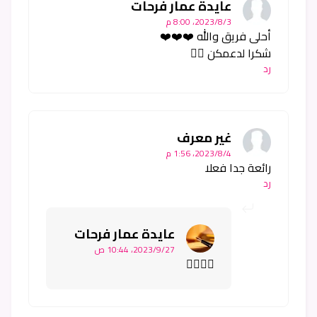
عايدة عمار فرحات
3‏/8‏/2023، 8:00 م
أحلى فريق والله ❤️❤️❤️
شكرا لدعمكن 👍🏻
رد
غير معرف
4‏/8‏/2023، 1:56 م
رائعة جدا فعلا
رد
عايدة عمار فرحات
27‏/9‏/2023، 10:44 ص
👍🏻👍🏻