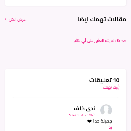
مقالات تهمك ايضا
عرض الكل
Error:
لم يتم العثور على أي نتائج
10 تعليقات
رأيك يهمنا
ندى خلف
3‏/8‏/2023، 6:43 م
جميلة جدا ❤️
رد