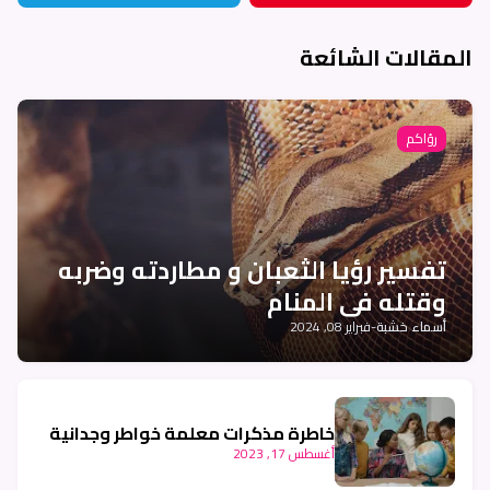
المقالات الشائعة
رؤاكم
تفسير رؤيا الثعبان و مطاردته وضربه
وقتله في المنام
أسماء خشبة
-
فبراير 08, 2024
خاطرة مذكرات معلمة خواطر وجدانية
أغسطس 17, 2023