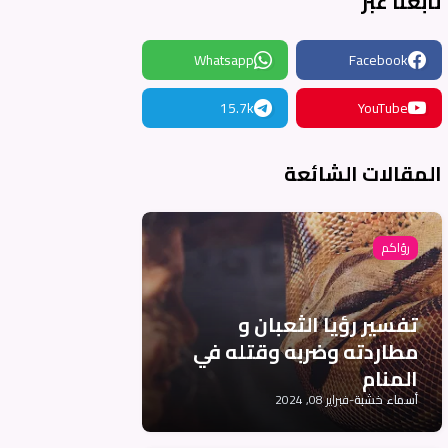
تابعنا عبر
Whatsapp
Facebook
15.7k
YouTube
المقالات الشائعة
رؤاكم
تفسير رؤيا الثعبان و
مطاردته وضربه وقتله في
المنام
أسماء خشبة
-
فبراير 08, 2024