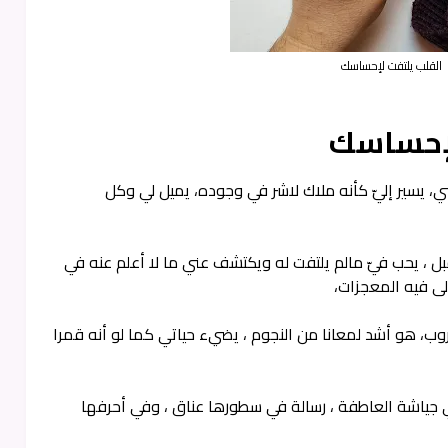
القلب يلتفت لإحساسك
لإحساسك
ي، يسير إليّ كأنه ملاك لاشر في وجوده، يميل لي وكل
 يحب فيّ مالم يلتفت له ويكتشف عني ما لا أعلم عنه في
لى فيه المعجزات،
، هو أشد لمعانا من النجوم ، يضيء حياتي كما لو أنه قمرا
 جياشة العاطفة ، رسالة في سطورها عناق ، وفي أحرفها