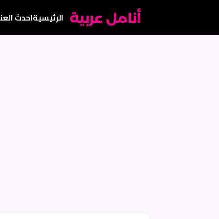
الرئيسية
احدث العن