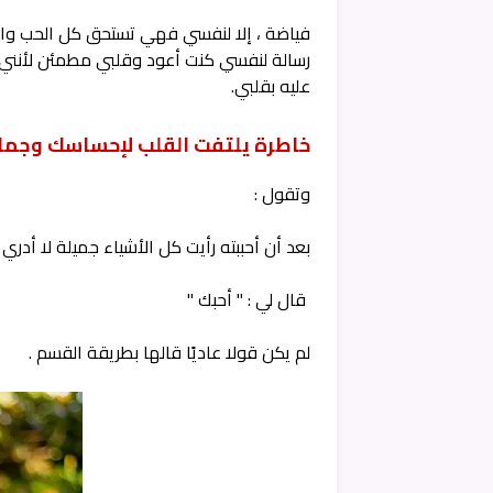
فياضة ، إلا لنفسي فهي تستحق كل الحب والثن
رسالة لنفسي كنت أعود وقلبي مطمئن لأنني ق
عليه بقلبي.
خاطرة يلتفت القلب لإحساسك وجما
وتقول :
بعد أن أحببته رأيت كل الأشياء جميلة لا أد
قال لي : " أحبك "
لم يكن قولا عاديًا قالها بطريقة القسم .