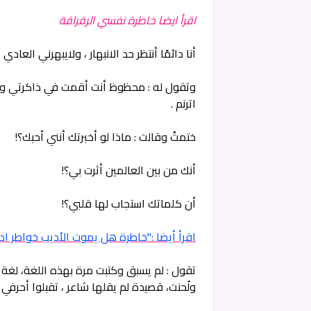
اقرأ ايضا خاطرة نفسي الرقراقة
أنا دائمًا أنتظر حد الانبهار ، ولايبهرني العادي 
وتقول له : محظوظ أنت أقمت في ذاكرتي و 
اترنم .
ختمتْ وقالت : ماذا لو أخبرتك أنني أحبك؟!
أنك من بين العالمين أثرت بي؟!
أن كلماتك استجاب لها قلبي؟!
اقرأ أيضا :"خاطرة هل يموت الأديب خواطر ادب
تقول : لم يسبق وكتبت مرة بهذه اللغة، لغة ا
ولُحنت، قصيدة لم يقلها شاعر ، تقبلوا أحرفي .