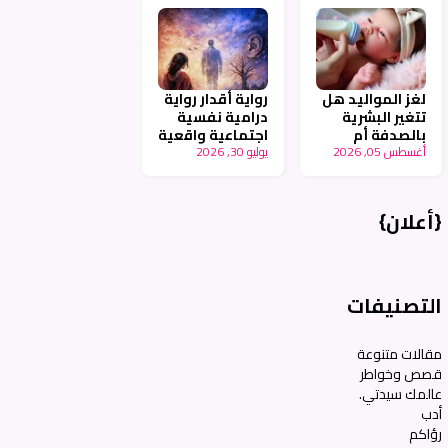
لغز المواليد هل
رواية أقدار رواية
تتغير البشرية
درامية نفسية
بالصدفة أم
اجتماعية واقعية
أغسطس 05, 2026
بالتخطيط -
يوليو 30, 2026
جزء ٩ - أنامل
أنامل عربية
عربية
{أعلان}
التصنيفات
مقالات متنوعة
قصص وخواطر
عالمك سيدتي.
أدب
رؤاكم