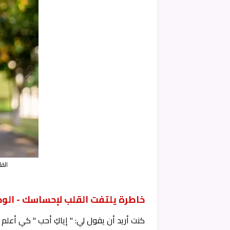
الق
خاطرة يلتفت القلب لإحساسك - الو
كنت أريد أن يقول لي: " إياكِ أحب " كي أعلم 