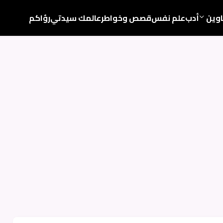
اوين
أدب
علم نفس
قصص وخواطر
عالمك سيدتي
رؤاكم