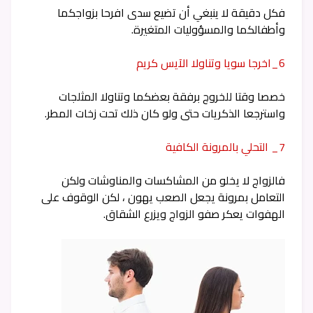
فكل دقيقة لا ينبغي أن تضيع سدى افرحا بزواجكما
وأطفالكما والمسؤوليات المتغيرة.
6_اخرجا سويا وتناولا الآيس كريم
خصصا وقتا للخروج برفقة بعضكما وتناولا المثلجات
واسترجعا الذكريات حتى ولو كان ذلك تحت زخات المطر.
7_ التحلي بالمرونة الكافية
فالزواج لا يخلو من المشاكسات والمناوشات ولكن
التعامل بمرونة يجعل الصعب يهون ، لكن الوقوف على
الهفوات يعكر صفو الزواج ويزرع الشقاق.