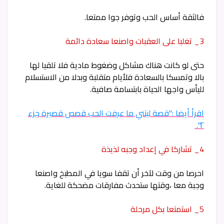
فالثقة أساس الحب وتوفر جوا ممتعا.
3_ تغلبا على العقبات واصنعا سعادة دائمة
حتى لو كانت هناك مشاكل وضغوط مادية فلا تلقيا لها
بالا وتمسكا بالسعادة فلأيام متقلبة وبدلا من الاستسلام
لليأس واجها الحياة بابتسامة صافية.
اقرأ أيضا :"قصة ليتني ما عرفت الحب قصص قصيرة جزء
٢".
4_ تشاركا في إعداد وجبه لذيذة
احرصا من وقت لآخر أن تقفا سويا في المطبخ واصنعا
وجبة معا ،وقتها ستحدث مفارقات مضحكة للغاية.
5_ استمتعا بكل مرحلة