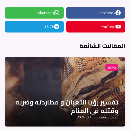
Whatsapp
Facebook
15.7k
YouTube
المقالات الشائعة
رؤاكم
تفسير رؤيا الثعبان و مطاردته وضربه
وقتله في المنام
أسماء خشبة
-
فبراير 08, 2024