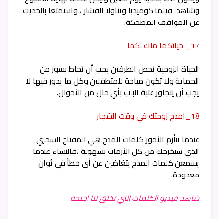
وشاهدا فيلما كوميديا وتناولا الفشار ، واستمتعا بالحديث
عن المواقف المضحكة.
17_ حياتكما ملك لكما
الحياة الزوجية تخص الطرفين يجب أن تحاط بسور من
الحماية ولا تكون مباحة للمتطفلين وكل ما يدور فيها لا
يجب أن يتجاوز عتبة الباب بأي حال من الأحوال.
18_امدح زوجتك في وقت الشجار
عندما تتأزم الأمور كلمات المدح هي المفتاح السحري
الذي سيخرجك من كل الأزمات بسهولة ،فالنساء عندما
يسمعن كلمات المدح يتغاضين عن أي خطأ في ثوان
معدودة.
شاهد فيديو الكلمات التي تخلق لنا اجنحة