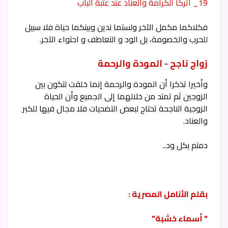
19_ اتركا الكرامة والعناد عند عتبة الباب
فكلاكما مكمل الآخر ولستما ندين وبينكما حياة فلا سبيل
للحرب والخصومة، بل الود و التعاطف و احتواء الآخر.
زواج ناجح - المودة والرحمة
وأخيرا تذكرا أن المودة والرحمة إنما خلقت لتكون بين
الزوجين ثم تمتد من خلالهما إلى الجميع وأن الحياة
الزوجية الناجحة تحتاج لبعض التضحيات فلا مجال فيها للكبر
والعناد.
دمتم بكل ود..
بقلم الأنامل المصرية :
" أسماء خشبة"