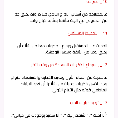
10_الصراحة
فالمصارحة من أسباب الزواج الناجح، فلا ضرورة لخلق جو
من الغموض في البيت فأنتما بمثابة كيان واحد.
11_ التخطيط للمستقبل
الحديث عن المستقبل ورسم الخطوات معا من شأنه أن
يخلق نوعا من الألفة ويكسر الوحشة.
12_ إسترجاع الذكريات السعيدة من وقت لآخر
فالحديث عن اللقاء الأول وفترة الخطبة والاستعداد للزواج
يعيد للذهن ذكريات جميلة من شأنها أن تعيد للارتباط
العاطفي قوته مثل الأيام الأولى.
13_ ترديد عبارات الحب
"أنا أحبك "، "اشتقت إليك "، " أنا سعيد بوجودك في حياتي"،