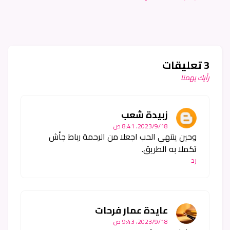
3 تعليقات
رأيك يهمنا
زبيدة شعب
18‏/9‏/2023، 8:41 ص
وحين ينتهي الحب اجعلا من الرحمة رباط جأش
تكملا به الطريق.
رد
عايدة عمار فرحات
18‏/9‏/2023، 9:43 ص