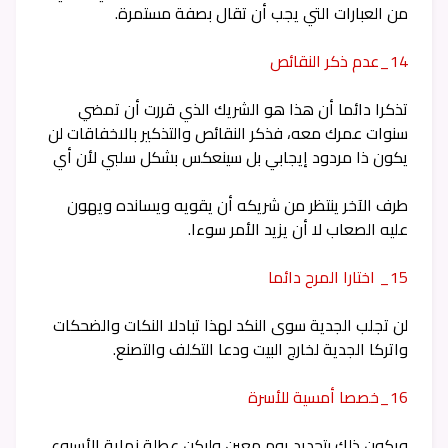
من العبارات التي يجب أن تقال بصفة مستمرة.
14_عدم ذكر النقائص
تذكرا دائما أن هذا هو الشريك الذي قررت أن تمضي
سنوات عمرك معه، فذكر النقائص والتذكير بالاخفاقات لن
يكون ذا مردود إيجابي بل سينعكس بشكل سلبي لأن أي
طرف الآخر ينتظر من شريكه أن يقويه ويسانده ويهون
عليه الصعاب لا أن يزيد الأمر سوءا.
15_ اختارا المرح دائما
لن تجلب الجدية سوى النكد لهذا تبادلا النكات والضحكات
واتركا الجدية لخارج البيت ودعا التكلف والتصنع.
16_خصصا أمسية للأسرة
ويكون ذلك بتحديد يوم معين وليكن عطلة نهاية الأسبوع