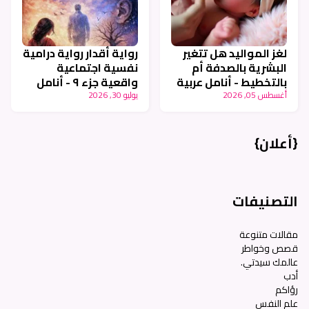
لغز المواليد هل تتغير
رواية أقدار رواية درامية
البشرية بالصدفة أم
نفسية اجتماعية
بالتخطيط - أنامل عربية
واقعية جزء ٩ - أنامل
عربية
أغسطس 05, 2026
يوليو 30, 2026
{أعلان}
التصنيفات
مقالات متنوعة
قصص وخواطر
عالمك سيدتي.
أدب
رؤاكم
علم النفس