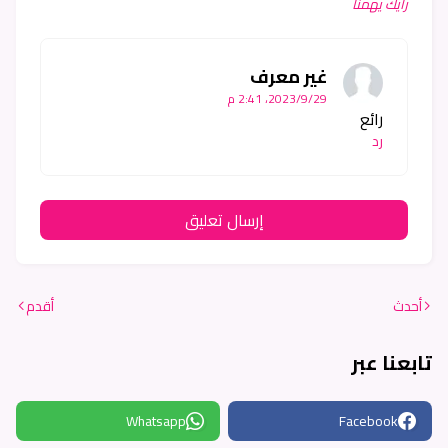
رأيك يهمنا
غير معرف
29‏/9‏/2023، 2:41 م
رائع
رد
إرسال تعليق
أحدث
أقدم
تابعنا عبر
Whatsapp
Facebook