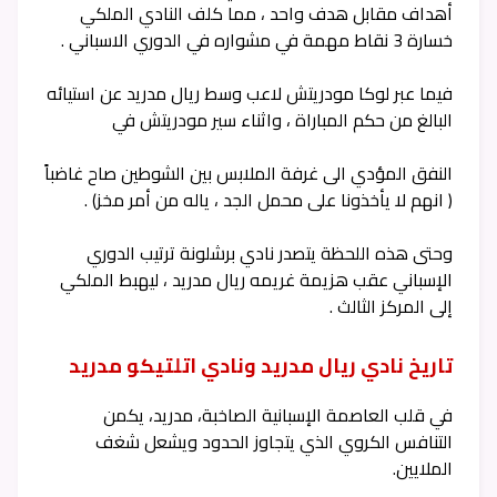
أهداف مقابل هدف واحد ، مما كلف النادي الملكي
خسارة 3 نقاط مهمة في مشواره في الدوري الاسباني .
فيما عبر لوكا مودريتش لاعب وسط ريال مدريد عن استيائه
البالغ من حكم المباراة ، واثناء سير مودريتش في
النفق المؤدي الى غرفة الملابس بين الشوطين صاح غاضباً
( انهم لا يأخذونا على محمل الجد ، ياله من أمر مخز) .
وحتى هذه اللحظة يتصدر نادي برشلونة ترتيب الدوري
الإسباني عقب هزيمة غريمه ريال مدريد ، ليهبط الملكي
إلى المركز الثالث .
تاريخ نادي ريال مدريد ونادي اتلتيكو مدريد
في قلب العاصمة الإسبانية الصاخبة، مدريد، يكمن
التنافس الكروي الذي يتجاوز الحدود ويشعل شغف
الملايين.