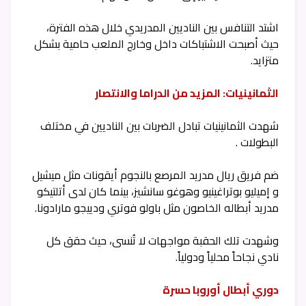
اشتد التنافس بين الناديين المدريدي خلال هذه الفترة،
حيث أصبحت الاشتباكات داخل وخارج الملعب حامية بشكل
متزايد.
الثمانينيات: المزيد من الدراما والانتصار
شهدت الثمانينيات تبادل الضربات بين الناديين في مختلف
البطولات .
ضم فريق ريال مدريد المرصع بالنجوم أيقونات مثل ميشيل
و إميليو بوتراغينيو وهوغو سانشيز، بينما كان لدى أتلتيكو
مدريد أبطاله الخاصون مثل باولو فوتري ودييجو مارادونا.
وشهدت تلك الحقبة مواجهات لا تُنسى، حيث حقق كل
نادي نجاحاً محلياً ودولياً.
دوري أبطال أوروبا حسرة