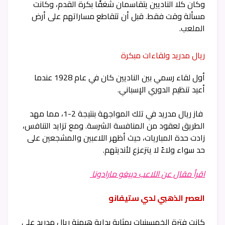
وكان كلا الناديين يتقاسمان شغفًا بكرة القدم، وكانت
مسألة وقت فقط. قبل أن تتقاطع مساراتهم على أرض
الملعب.
ريال مدريد ولقاءات مبكرة
أول لقاء رسمي بين الناديين كان في عام 1928 عندما
أعيد تنظيم الدوري الإسباني.
فاز ريال مدريد في تلك المواجهة بنتيجة 2-1، مما مهد
الطريق لعقود من المنافسة الشرسة. ومع تزايد التنافس،
زادت حدة المباريات، حيث أظهر اللاعبين والمشجعين على
حد سواء ولاءً لا يتزعزع لأنديتهم.
اقرأ مقال عن اللاعب دييغو مارادونا
العصر الذهبي لدي ستيفانو
كانت فترة الخمسينيات بمثابة بداية هيمنة ريال مدريد على