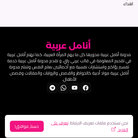
اهداء
مدونة أنامل عربية محورها كل ما يهم المرأة العربية، كما تهتم أنامل عربية
في تقديم المعلومة في قالب عربي راقِ، و تقدم مدونة أنامل عربية خدمة
تفسير رؤاكم واستشارات نفسية مع أخصائيين بعلم النفس وتنشر مدونة
أنامل عربية مواد أدبية كالخواطر والقصص والروايات والمقالات وقصص
الأطفال.
الرئيسية
من نحن
اتصل بنا
سياسة الخصوصية
شروط الاستخدام
نحن نستخدم ملفات تعريف الارتباط.
تعرف على
حسنا, موافق!
تصميم بواسطة -
arforbes tech
المزيد