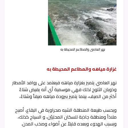
نهر العاصي والمطاعم المحيطة به
غزارة مياهه والمطاعم المحيطة به
نهر العاصي يتميز بغزارة مياهه فيعتمد على روافد الأمطار
وذوبان الثلوج لذلك فهي موسمية أي أنه يفيض شتاءً
أكثر من الصيف، بينما يتميز ببرودة مياهه صيفاً وشتاءً،
وبحسب طبيعة المنطقة الشبه صحراوية في البقاع، أصبح
ملاذاً ومنطقة جاذبة للسكان المحلييّن، و السياح كذلك،
وبسبب الهدوء وبعده قليلاً عن أضواء وصخب المدن.