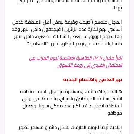
البلاستيكية والمجاذف المناسبة
،
المُؤمنة من المهتمين
بهذا
المجال عندهم (أصبحت وظيفة لبعض أهل المنطقة كدخل
أساسي لهم لكثرة عدد الزائرين ) فيجذفون داخل النهر وقد
ينقلب بهم الزورق في بعض الشلالات الصغيرة، داخل النهر
كمحاولة خاصة من نوعها يطلق عليها "المغامرة".
اقرأ مقال ١١ /١١ الظاهرة العالمية ليوم العزاب من
الاحتفال الفردي إلى روعة التسوق
نهر العاصي واهتمام البلدية
هناك تحركات دائمة ومستمرة من قبل بلدية المنطقة
لتأمين سلامة المواطنين والسياح، والحفاظ على رونق
المنطقة لتجذب دائما اكبر عدد ممكن سنويا، ويعمل
موظفو
البلدية أيضاً لترميم الطرقات بشكل دائم و مستمر لتظهر