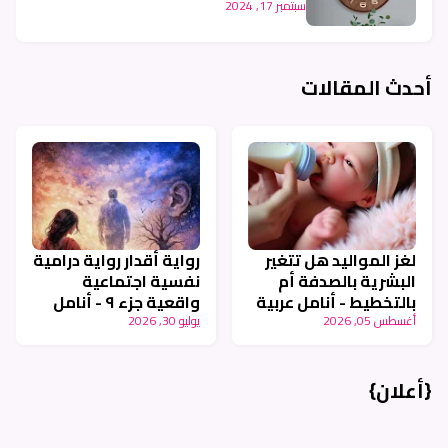
سبتمبر 17, 2024
أحدث المقالات
لغز المواليد هل تتغير
رواية أقدار رواية درامية
البشرية بالصدفة أم
نفسية اجتماعية
بالتخطيط - أنامل عربية
واقعية جزء ٩ - أنامل
عربية
أغسطس 05, 2026
يوليو 30, 2026
{أعلان}