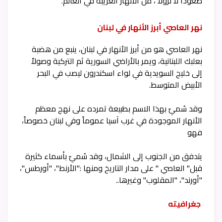
صعوداً لا نزولاً ، من الأنهار الغريبة في العالم.
نهر العاصي أبرز الأنهار في لبنان
نهر العاصي هو من أبرز الأنهار في لبنان، ينبع من هضبة
بعلبك اللبنانية، ويمر بالأراضي السورية ثم التركية وصولاً
إلى خليج السويدية في لواء اسكندرون ليصب في البحر
الأبيض المتوسط.
وقد سُميّ بهذا الاسم بطبيعة تمرده على نهج معظم
الأنهار الموجودة في غرب آسيا عموماً وفي لبنان خصوصاً،
فهو
يتدفق من الجنوب إلى الشمال، وقد سُميّ بأسماء كثيرة
قبل" العاصي " على مدار التاريخ ومنها :"الأرنط"، "أورطس"،
"أورند"، "المقلوب" وغيرها..
جغرافيته