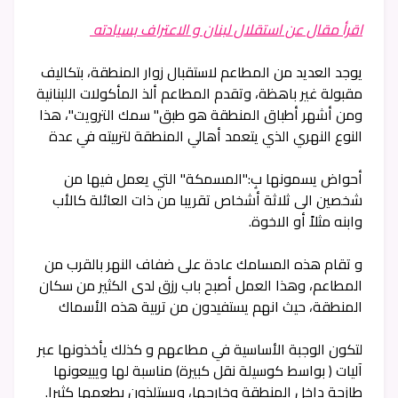
اقرأ مقال عن استقلال لبنان و الاعتراف بسيادته
يوجد العديد من المطاعم لاستقبال زوار المنطقة، بتكاليف
مقبولة غير باهظة، وتقدم المطاعم ألذ المأكولات اللبنانية
ومن أشهر أطباق المنطقة هو طبق" سمك الترويت"، هذا
النوع النهري الذي يتعمد أهالي المنطقة لتربيته في عدة
أحواض يسمونها بِ:"المسمكة" التي يعمل فيها من
شخصين الى ثلاثة أشخاص تقريبا من ذات العائلة كالأب
وابنه مثلاً أو الاخوة.
و تقام هذه المسامك عادة على ضفاف النهر بالقرب من
المطاعم، وهذا العمل أصبح باب رزق لدى الكثير من سكان
المنطقة، حيث انهم يستفيدون من تربية هذه الأسماك
لتكون الوجبة الأساسية في مطاعهم و كذلك يأخذونها عبر
آليات ( بواسط كوسيلة نقل كبيرة) مناسبة لها ويبيعونها
طازجة داخل المنطقة وخارجها، ويستلذون بطعمها كثيرا.