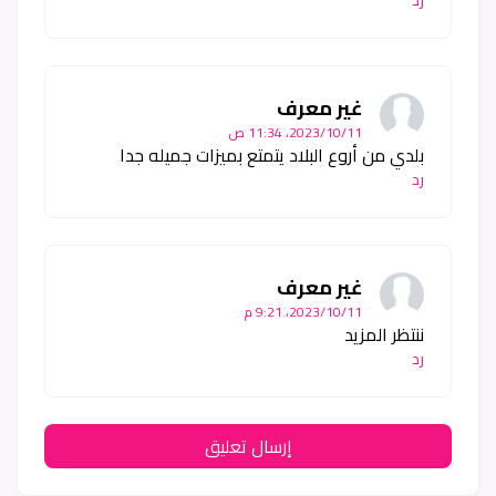
رد
غير معرف
11‏/10‏/2023، 11:34 ص
بلدي من أروع البلاد يتمتع بميزات جميله جدا
رد
غير معرف
11‏/10‏/2023، 9:21 م
ننتظر المزيد
رد
إرسال تعليق