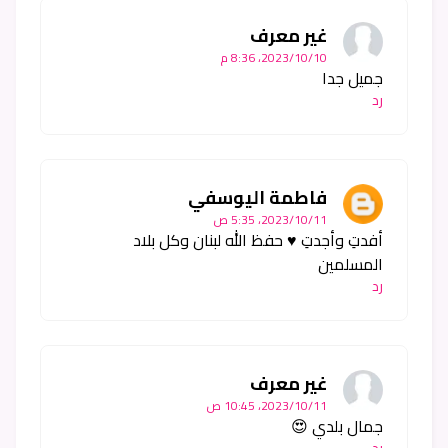
غير معرف
10‏/10‏/2023، 8:36 م
جميل جدا
رد
فاطمة اليوسفي
11‏/10‏/2023، 5:35 ص
أفدتِ وأجدتِ ♥ حفظ الله لبنان وكل بلاد
المسلمين
رد
غير معرف
11‏/10‏/2023، 10:45 ص
جمال بلدي 😍