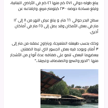
يبلغ طوله حوالي ٥٧١ كم منها ٤٦ كم في الأراضي اللبنانية،
وتبلغ مساحة حوضه ٢٣٠٠٠ كيلومتر مربع، وارتفاعه عن
سطح البحر حوالي ٦٦٠ متر، و يبلغ عرض النهر من ٨ إلى ١٢
متر في بعض الأمكان وقد يصل إلى ٢٥ متر في أماكان
أخرى.
وذلك بحسب طبيعته المتعرجة، ويتراوح عمقه من متر إلى
٣ أمتار، ويوجد فيه بعض الجسور التي تربط الضفتين
ببعضهما البعض، تنمو على ضفافه عدة أنواع من الأشجار
منها :"الحور والسرو والصفصاف وغيرها..."