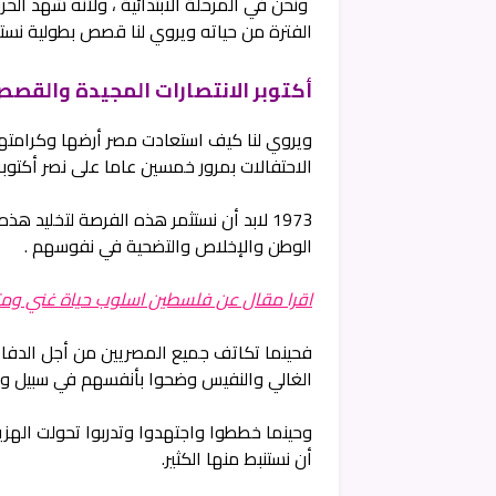
ونحن في المرحلة الابتدائية ، ولأنه شهد ال
الفترة من حياته ويروي لنا قصص بطولية نست
أكتوبر الانتصارات المجيدة والقصص
ويروي لنا كيف استعادت مصر أرضها وكرامته
الاحتفالات بمرور خمسين عاما على نصر أكتوبر
1973 لابد أن نستثمر هذه الفرصة لتخليد 
الوطن والإخلاص والتضحية في نفوسهم .
اقرا مقال عن فلسطين اسلوب حياة غني ومت
فحينما تكاتف جميع المصريين من أجل الدفاع 
الغالي والنفيس وضحوا بأنفسهم في سبيل وط
وحينما خططوا واجتهدوا وتدربوا تحولت الهز
أن نستنبط منها الكثير.