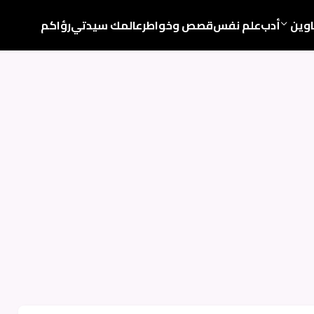
اوين
أدب
علم نفس
قصص وخواطر
عالمك سيدتي
رؤاكم