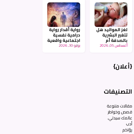
لغز المواليد هل
رواية أقدار رواية
تتغير البشرية
درامية نفسية
بالصدفة أم
اجتماعية واقعية
أغسطس 05, 2026
بالتخطيط -
يوليو 30, 2026
جزء ٩ - أنامل
أنامل عربية
عربية
{أعلان}
التصنيفات
مقالات متنوعة
قصص وخواطر
عالمك سيدتي.
أدب
رؤاكم