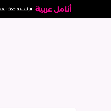
الرئيسية
احدث العن