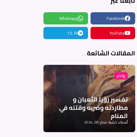
تابعنا عبر
Whatsapp
Facebook
15.7k
YouTube
المقالات الشائعة
رؤاكم
تفسير رؤيا الثعبان و
مطاردته وضربه وقتله في
المنام
أسماء خشبة
-
فبراير 08, 2024