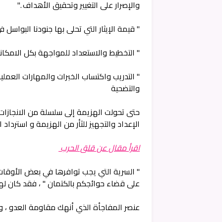
والإصرار على التغيير وتحقيق الأهداف ."
" قيمة الإيثار التي تحلى بها جنودنا البواسل ف
" التخطيط والاستعداد للمواجهة بكل الامكانات
" التدريب واكتساب الخبرات والمهارات العمل
والتضحية
حتى تحولت الهزيمة إلى سلسلة من الانجازات 
الإعداد والتجهيز للثأر من الهزيمة و استرداد
اقرأ مقال عن قلق الحرب
" السرية التي يجب توافرها في بعض الأوقات 
على قضاء حوائجكم بالكتمان " ، فقد كان لها
عنصر المفاجأة الذي أنهك مقاومة العدو ، و