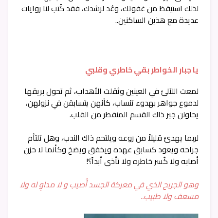
لذلك استيقظ من غفوتك، وعُد لرشدك، فقد كُتب لنا روايات
عديدة مع هذين الساكنين..
يا جبار الخواطر بقي خاطري وقلبي
لمعت اللآلئ في العينين وثقلت الأهداب، ثم تحول بريقها
لدموع جواهر بهدوء تنساب، كأنهن يتسابقن في نزولهن،
يحاولن جبر ذاك القسم المنفطر من القلب.
لربما يهدئ قليلاََ من روعه ويلتحم ذاك الندب، وهل تلتأم
جراحه ويعود كسابق عهده ويخفق ويضخ وكأنما لا حزن
أصابه ولا كُسر خاطره ولا تأذى أبداً؟!
وهو الجريح الذي في معركة الجسد أُصيب و لا مداوٍ له ولا
مسعف ولا طبيب..