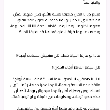
والدنيا معاً.
فيلزم ديارنا الحزن مزخرفا نفسه بالألم، وكل منهما يقصّ
قصصه التي لا حصر لها ولا حدود، و نحاول عقد اتفاق
معهما لكنهما يرفضا رفضا قاطعا بحجة اننا نُلنا اعجابهما،
ويصعب عليهما فراقنا، فلو فعلاها قد يفارقا الحياة..
ماذا لو فارقا الحياة فعلا، هل سنعيش بسعادة أبدية؟!
هل سيعم السرور أرجاء الكون؟!
لا لا يا صديقي، لا تصدق، هما ليسا: " قطة بسبعة أرواح"
فتنفذ هذه السبعة ويموتا، انهما عمرا مديدا، ريثما ينتهي
نفسك، ومن يعطيك أمل بأنهما سيموتان يوماً، تأكد أن
هذه مجرد ترهات، ومعلومات غير دقيقة و لو توفيا فعلاً.
سيخلق غيرهما وقد يكونا أكثر قسوة من سابقيهما،