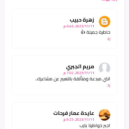
زهرة حبيب
11‏/11‏/2023، 6:46 م
خاطرة جميلة 👍
رد
مريم الجبري
11‏/11‏/2023، 7:02 م
انتي مبدعة ومتألقة بالتعبير عن مشاعرك..
رد
عايدة عمار فرحات
11‏/11‏/2023، 9:23 م
اجبر خواطرنا يارب