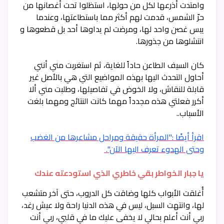
وامتدت أذرعها لكل من حولها، استظلوا تحت أغصانها من
حرّ الشمس، قدمت لهم أكثر مما باستطاعتها، وعندما
يبس غصن واحد لها، ومرضت لم يداوها أحد بل قطعوها و
انتشلوها من جذورها.
كان السيف الطاعن حاداً للغاية، ثم استغربت مني أنني
أحاول التحدث اليها بهذه المواضيع التي هي بالأصل غير
قابلة للنقاش، ولا الخوض في تفاصيلها، وطلبت مني ألا
أكرر فعلتي هذه مجدداً مهما كانت النتائج ومهما بلغت
الأسباب..
اقرأ أيضًا :"المرأة حقيقة ومراحل مشاعرها من الغضب
وحتى الهدوء تعرف اليها الآن".
يا جبار الخواطر بقي خاطري الذي استودعته عندك
أُغلقت الأبواب كلها وضاقت كل الدروب، حتى آخر متشعب
لها، وانتهت السبل، ليس في هذه الدنيا راحة ولا عيش رغد،
ربي أنت أعلم بحالي لا يخفى عليك ما في قلبي، ربي أنت