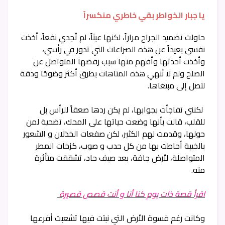
يا جبار الخواطر بقي خاطري منكسراََ
حاولت تضميد الجراح مراراً، لكنها عبثاً، لم تُجدي نفعاً، أخذت
نفسي بعيداً عن هذه الصراعات التي تدور في رأسي،
وأخذت أحدثها وأفهم منها سبب رفضها المتواصل عن
الصلح ولم لا نُنهي هذه المتاهات بطرق أكثر وضوحًا ودقة
لتصل إلى مبتغاها.
لكنني تفاجأت بجوابها، لم يكن ردها صعقاً للرأس بل
للقلب، قالت بأنها وضعت حياتها على المحك، تضحية لمن
حولها، وقدمت لهم الكثير، لكن صفعات الخذلان و الشعور
بالخيبة أحاطت بها من كل حدب و صوب، كزخات المطر
المتواصلة، لأرض جافة، بعد صيف حاد، تشققت متأثرة
منه.
اقرأ قصة ذات يوم كنا أنا و أنت قصص قصيرة
وكانت رغم قسوة الأرض التي نبتت فيها تشعبت أفرعها