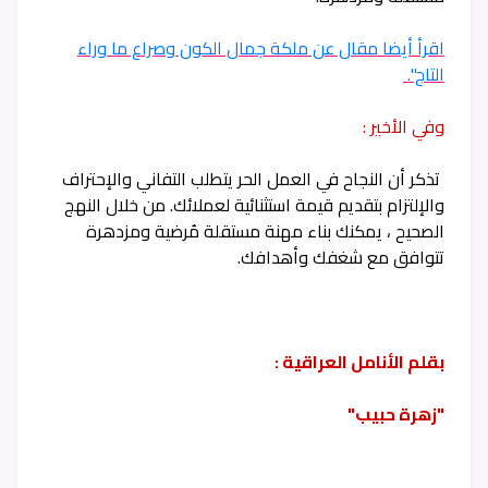
اقرأ أيضا مقال عن ملكة جمال الكون وصراع ما وراء
التاج".
وفي الأخير :
تذكر أن النجاح في العمل الحر يتطلب التفاني والإحتراف
والإلتزام بتقديم قيمة استثنائية لعملائك. من خلال النهج
الصحيح ، يمكنك بناء مهنة مستقلة مُرضية ومزدهرة
تتوافق مع شغفك وأهدافك.
بقلم الأنامل العراقية :
"زهرة حبيب"