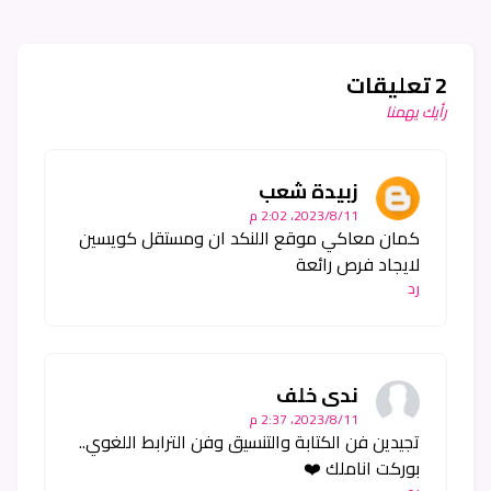
2 تعليقات
رأيك يهمنا
زبيدة شعب
11‏/8‏/2023، 2:02 م
كمان معاكي موقع اللنكد ان ومستقل كويسين
لايجاد فرص رائعة
رد
ندى خلف
11‏/8‏/2023، 2:37 م
تجيدين فن الكتابة والتنسيق وفن الترابط اللغوي..
بوركت اناملك ❤️