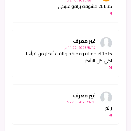
11‏/8‏/2023، 2:10 م
كتاباتك مشوقة برافو عليكي
رد
غير معرف
14‏/8‏/2023، 11:27 م
كلماتك جميله وعميقه وتلفت أنظار من قرأها
لكي كل الشكر
رد
غير معرف
18‏/8‏/2023، 2:43 م
رائع
رد