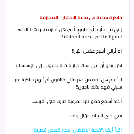
خاطرة ساعة في قاعة الاختبار - المجازفة
إنني في مأزق أي طريقٍ أعبر، هل أجازف نحو هذا الجسر
المتهالك لأعبر الضفة المقابلة !!
ام تُراني أسبح عكس التيار!!
لكن يبدو أن علي سلك خيار ثالث لا يدعوني إلى الإستسلام.
لا أعلم هل ثمة من هم مثلي خائفون أم أنهم سلكوا غير
سبيلي فهم بذلك ناجون!!
أكاد أسمع خطواتها المرعبة صارت مني أقرب....
بقي حتى النجاة سؤالٌ واحد ...
اقرأ أيضًا :"قصة الاحتضان الاخير قصص قصيرة".