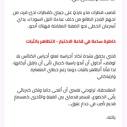
تتصبب قطرات ماءٍ باردةٍ على جبيني كقطرات ندىً فرت من
تجهم الفجر الطالع من خلف عباءة الليل السوداء، يداي
تُسرعان الخطى نحو الضفة المقابلة فهناك أنجو..
خاطرة ساعة في قاعة الاختبار - التظاهر بالثبات
قلبي يخفق بشدة تكاد أجراسه تعلو أجراس الكنائس بلا
توقف، أُحاول أن أبدو راسية كجبال تأبى أن يتزلزل أركانها،
لذا فأنا أتظاهر بالثبات دوما رغم خطاي المتعثرة
وارتباكاتي
المتلاحقة، تراودني نفسي أن أتنحى جانبا ولكن كبريائي
يأبى الخضوع، تتسمر قدماي بين الفينةِ والأخرى كمسمارٍ
قديم ضُرب في جدارٍ عتيق....
يالله..