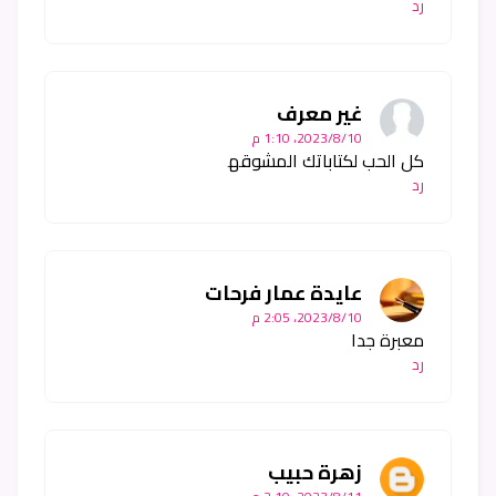
رد
غير معرف
10‏/8‏/2023، 1:10 م
كل الحب لكتاباتك المشوقه‍
رد
عايدة عمار فرحات
10‏/8‏/2023، 2:05 م
معبرة جدا
رد
زهرة حبيب