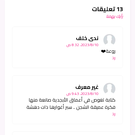
13 تعليقات
رأيك يهمنا
ندى خلف
10‏/8‏/2023، 8:32 ص
روعة❤️
رد
غير معرف
10‏/8‏/2023، 9:43 ص
كتابة تغوص في أعماق الأبجدية صانعة منها
فكرة عميقة الشجن .. سبر أغوارها ذات دهشة
رد