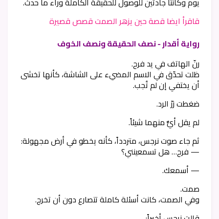
يوم وكانتا جادتين للوصول للحقيقة الكاملة وراء ما حدث.
قاقرأ ايضا قصة حين يزهر الصمت قصص قصيرة
رواية أقدار - نصف الحقيقة ونصف الخوف
رنّ الهاتف في يد فرح.
ظلت تحدّق في الاسم المضيء على الشاشة، كأنها تخشى
أن يختفي إن لم تُجب.
ضغطت زرّ الرد.
لم يقل أيٌّ منهما شيئاً.
ثم جاء صوت نرجس، متردداً، كأنه يخطو في أرض مجهولة:
— فرح… هل تسمعينني؟
— أسمعك.
صمت.
وفي الصمت، كانت أسئلة كاملة تتصارع دون أن تخرج.
قالت نرجس أخيراً: