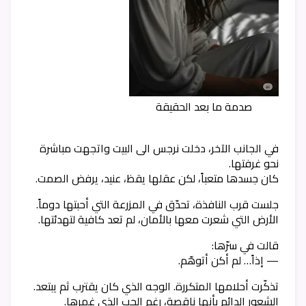
صدمة ما بعد الحقيقة
في الجانب الآخر، دخلت نرجس الى البيت واتجهت مباشرة
نحو غرفتها.
كان جسدها متعباً، لكن عقلها يقظ، عنيد، يرفض الصمت.
جلست قرب النافذة، تحدّق في المزرعة التي أحبتها دوماً.
الأرض التي شعرت معها بالأمان، لم تعد كافية لتهدئتها.
قالت في سرّها:
— إذاً… لم أكن أتوهّم.
تذكّرت أحلامها المتكررة. الوجه الذي كان يقترب ثم يبتعد.
الشعور الدائم بأنها ناقصة، رغم الحب الذي غمرها.