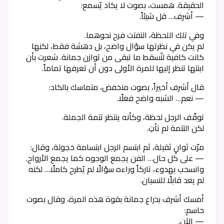
الحقيقة. همست، بصوت لا يكاد يُسمع:
— أشرف… قل شيئاً.
وفي تلك اللحظة، التفتت فرح نحوهما.
لم يكن في نظرتها سؤال واضح، بل دهشة فقط، لكنها
كانت كافية لتُسقط ما تبقى من توازن جمانة. شعرت بأن
ابنتها تنظر إليها للمرة الأولى دون أن تعرفها تماماً.
قال أشرف أخيراً، بصوت منخفض، متماسك بالكاد:
— نعم… الشبه واضح فعلًا.
توقّف الرجل لحظة، وكأنه ينتظر تتمة الجملة.
لكن التتمة لم تأتِ.
مرّت ثوانٍ ثقيلة، ثم ابتسم الرجل ابتسامة خجولة، وقال:
— على كل حال… الفن يجمع الوجوه كما يجمع الأرواح.
وانسحب بهدوء، تاركاً وراءه سؤالًا لم يُطرح كاملًا… لكنه
لم يعد قابلًا للنسيان.
أمسك أشرف بذراع جمانة بقوة هذه المرة، وقال بصوت
حاسم:
— الآن.