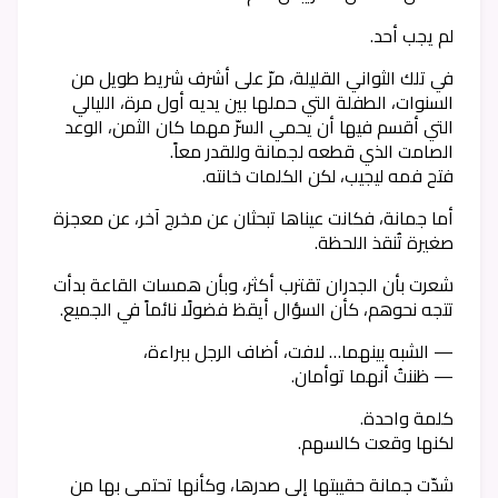
لم يجب أحد.
في تلك الثواني القليلة، مرّ على أشرف شريط طويل من
السنوات، الطفلة التي حملها بين يديه أول مرة، الليالي
التي أقسم فيها أن يحمي السرّ مهما كان الثمن، الوعد
الصامت الذي قطعه لجمانة وللقدر معاً.
فتح فمه ليجيب، لكن الكلمات خانته.
أما جمانة، فكانت عيناها تبحثان عن مخرج آخر، عن معجزة
صغيرة تُنقذ اللحظة.
شعرت بأن الجدران تقترب أكثر، وبأن همسات القاعة بدأت
تتجه نحوهم، كأن السؤال أيقظ فضولًا نائماً في الجميع.
— الشبه بينهما… لافت، أضاف الرجل ببراءة،
— ظننتُ أنهما توأمان.
كلمة واحدة.
لكنها وقعت كالسهم.
شدّت جمانة حقيبتها إلى صدرها، وكأنها تحتمي بها من