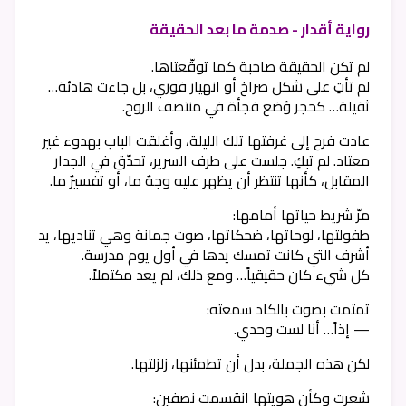
رواية أقدار - صدمة ما بعد الحقيقة
لم تكن الحقيقة صاخبة كما توقّعتاها.
لم تأتِ على شكل صراخ أو انهيار فوري، بل جاءت هادئة…
ثقيلة… كحجر وُضع فجأة في منتصف الروح.
عادت فرح إلى غرفتها تلك الليلة، وأغلقت الباب بهدوء غير
معتاد. لم تبكِ. جلست على طرف السرير، تحدّق في الجدار
المقابل، كأنها تنتظر أن يظهر عليه وجهٌ ما، أو تفسيرٌ ما.
مرّ شريط حياتها أمامها:
طفولتها، لوحاتها، ضحكاتها، صوت جمانة وهي تناديها، يد
أشرف التي كانت تمسك يدها في أول يوم مدرسة.
كل شيء كان حقيقياً… ومع ذلك، لم يعد مكتملاً.
تمتمت بصوت بالكاد سمعته:
— إذاً… أنا لست وحدي.
لكن هذه الجملة، بدل أن تطمئنها، زلزلتها.
شعرت وكأن هويتها انقسمت نصفين: