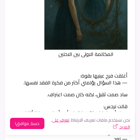
المكالمة الاولى بين الاختين
أغلقت فرح عينيها بقوة:
— هذا السؤال يؤلمني أكثر من فكرة الفقد نفسها.
ساد صمت ثقيل، لكنه كان صمت اعتراف.
قالت نرجس:
— لا أريد إجابات الآن، فقط… أريد أن نعد بعضنا أننا لن
نهرب من الحقيقة، مهما كانت.
نحن نستخدم ملفات تعريف الارتباط.
تعرف على
حسنا, موافق!
المزيد
أجابت فرح بعد تردد:
— نعد…