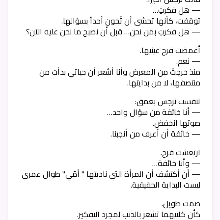
— هل فكرتِ…
توقفت، كأنها تخشى أن تُخون أحداً بسؤالها.
— هل فكرتِ بمن نحن… قبل أن نصبح ما نحن عليه الآن؟
أغمضت فرح عينيها.
— نعم.
منذ خرجتُ من المعرض وأنا أشعر أن حياتي بدأت من
منتصفها، لا من بدايتها.
تنفست نرجس بعمق:
— أنا خائفة من سؤال واحد…
صوتها انخفض.
— خائفة أن أعرف من أنجبنا.
ارتعشت فرح.
— وأنا خائفة…
— أن أكتشف أن المرأة التي ناديتها " أمّي" طوال عمري
ليست البداية الحقيقية.
صمت طويل.
كأن كلتيهما تشعر بالذنب لمجرد التفكير.