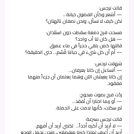
قالت نرجس:
— أشعر وكأن الفضول خيانة…
لكن كيف لا نسأل، ونحن نصفان تائهتان؟
مسحت فرح دمعة سقطت دون استئذان:
— هل كان لنا أب واحد؟
قالتها كمن يلقي حجراً في ماء عميق.
— أم أن كل شيء في حياتنا قُسّم… حتى الحقيقة؟
شهقت نرجس:
— أتساءل إن كانا يعرفان…
إن كانا يعيشان الآن وهما يعلمان أن جزءاً منهما
مفقود.
ردّت فرح بصوت مبحوح:
— أو ربما اختارا أن نُفقد…
ثم سكتت، كأنها ندمت على الجملة.
قالت نرجس بسرعة:
— لا أريد أن أكره أحداً… لكنني أريد أن أفهم.
أريد أن أعرف لماذا كبرنا منفصلتين، ونحن نحمل الوجع