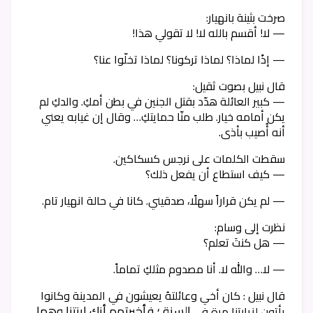
صرخت بثينة بانهيار:
— لا! أقسم بالله لا! لا تقولي هذا!
— إذًا لماذا؟ لماذا تركونا؟ لماذا تخلّوا عنا؟
قال نبيل بصوت ثقيل:
— كبير العائلة هدّد بقتل الجنين في بطن أمكِ. والدكِ لم
يكن أمامه خيار. طلب منّا حمايتكِ… وقال إن غيابه يعني
أنه أُصيب بأذى.
سقطت الكلمات على نرجس كسكاكين.
— كيف استطاع أن يفعل ذلك؟
— لم يكن قراراً سهلًا، صدقيني. كانا في حالة انهيار تام.
نظرت إلى وسام:
— هل كنتَ تعلم؟
— لا… والله لا. أنا مصدوم مثلكِ تماماً.
قال نبيل : كان أخي وعائلتهُ يعيشون في المدينة وكانوا
السنة ؛ فأخبرتهم أنك ابنتنا وهما
يأتون لزيارتنا مرة في