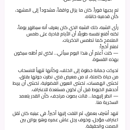
لم يجبها فوراً. كان ما يزال واقفاً، مشدوداً إلى المشهد،
كأن قدميه خانتاه.
رأى الشبه، ذلك الشبه الذي كان يعرف أنه سيظهر يوماً،
لكنه أقنع نفسه طويلًا أن الأيام قادرة على طمس
الملامح كما تطمس الذكريات.
تمتم أخيراً:
— كنت أعلم أن هذا اليوم سيأتي… لكني لم أظنه سيكون
بهذه القسوة.
تحركت جمانة خطوة إلى الخلف، وكأنها تتهيأ للانسحاب
من حياة كاملة، لا من معرض فني. نظرت حولها بقلق،
تخشى الهمسات، تخشى العيون الفضولية، تخشى أن يربط
أحدهم الخيوط قبل أن تكون مستعدة للاعتراف.
— انظر إليهما… قالت بصوت مرتجف، كأن القدر يتعمد
السخرية منا.
تنهد أشرف بعمق، ثم التفت إليها أخيراً. في عينيه كان ثقل
اعتراف مؤجل، وخوف رجل عاش عمره وهو يوازن بين
الصمت والحقيقة.