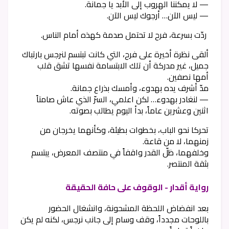
— لا يمكننا الهروب إلى الأبد يا جمانة.
— ليس الآن… أرجوك ليس الآن.
ردّت بسرعة، فرح لا تحتمل صدمة كهذه أمام الناس.
ألقى نظرة أخيرة على فرح، التي كانت تبتسم لنرجس بارتباك
جميل، غير مدركة أن تلك الابتسامة نفسها تشق قلب
أمها نصفين.
مدّ أشرف يده بهدوء، وأمسك بذراع جمانة.
— لنغادر بهدوء… لكن اعلمي، السرّ الذي عاش صامتاً
اثنين وعشرين عاماً، بدأ اليوم يطالب بصوته.
تحركا نحو الباب، بخطوات بطيئة، وكأنهما يخرجان من
زمنهما، لا من قاعة.
وخلفهما، ظلّ القدر واقفاً في منتصف المعرض، يبتسم
بثقة المنتصر.
رواية أقدار - الوقوف على حافة الحقيقة
بعد انفضاض اللحظة المشحونة، وانشغال الحضور
باللوحات مجدداً، وقف وسام إلى جانب نرجس، لكنه لم يكن