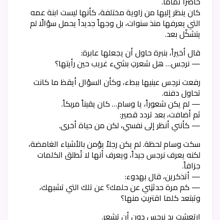
حاضراً تماماً.
كان ينظر إليها من زاوية مختلفة، كأنها ليست ابنة عمه
التي يعرفها منذ سنوات، بل وجهاً جديداً يحمل سؤالًا لم
يتشكّل بعد.
قال أخيراً، بنبرة حاول أن يجعلها عابرة:
— نرجس… هل شعرتِ بشيء غريب حين رأيتها؟
رفعت نرجس عينيها ببطء، وكأن السؤال أيقظ ما كانت
تحاول دفنه.
— لم يكن شعوراً، يا وسام… كان يقيناً مربكاً.
ثم أضافت، بعد تردد قصير:
— كأنني أنظر إلى نفسي، لكن من حياة أخرى.
سكت وسام لحظة. لم يكن رجلاً يؤمن بالأشياء الغامضة،
لكنه يعرف نرجس جيداً، ويعرف أنها لا تُطلق الكلمات
جزافاً.
— أتذكرين، قال بهدوء:
— كم مرة حدثتِني عن حلمك؟ عن تلك التي تشبهك،
وتبتعد كلما اقتربتِ منها؟
ارتعشت يد نرجس دون أن تشعر.