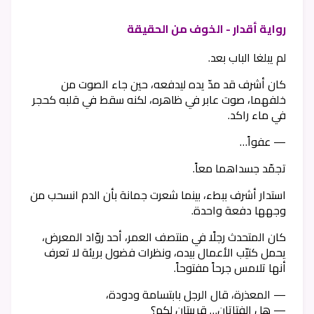
رواية أقدار - الخوف من الحقيقة
لم يبلغا الباب بعد.
كان أشرف قد مدّ يده ليدفعه، حين جاء الصوت من
خلفهما، صوت عابر في ظاهره، لكنه سقط في قلبه كحجر
في ماء راكد.
— عفواً…
تجمّد جسداهما معاً.
استدار أشرف ببطء، بينما شعرت جمانة بأن الدم انسحب من
وجهها دفعة واحدة.
كان المتحدث رجلًا في منتصف العمر، أحد روّاد المعرض،
يحمل كتيّب الأعمال بيده، ونظرات فضول بريئة لا تعرف
أنها تلامس جرحاً مفتوحاً.
— المعذرة، قال الرجل بابتسامة ودودة،
— هل الفتاتان… قريبتان لكم؟