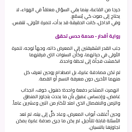
خرجا من القاعة، بينما بقي السؤال معلقاً في الهواء، لا
يحتاج إلى صوت كي يُسمَع.
وفي الداخل، كانت الحقيقة قد بدأت، للمرة الأولى، تتنفس.
رواية أقدار - صدمة حدس تحقق
جلب القدر الشقيقتين إلى المعرض ذاته، وجهاً لوجه، للمرة
الأولى في حياتهما، وكأن السنوات التي فرقتهما
انكمشت فجأة إلى لحظة واحدة.
لم تكن مصادفة عابرة، بل اصطدام روحين تعرف كل
منهما الأخرى دون معرفة الاسم أو القصة.
انهمرت المشاعر دفعة واحدة؛ ذهول، خوف، انجذاب
غامض، وإحساس عميق بأن ما يحدث يتجاوز المنطق
والزمن والانفصال الذي امتد لأكثر من اثنين وعشرين عاماً.
وحين أُغلقت أبواب المعرض، وعاد كلٌّ إلى بيته، لم تعد
الأسئلة قابلة للتأجيل. لم يكن ما جرى صدفة عابرة يمكن
تجاوزها بالنسيان.