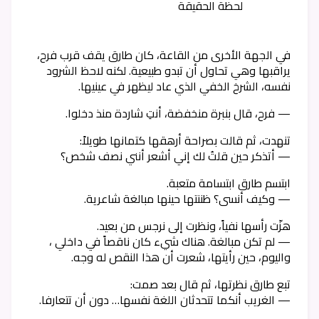
لحظة الحقيقة
في الجهة الأخرى من القاعة، كان طارق يقف قرب فرح،
يراقبها وهي تحاول أن تبدو طبيعية. لكنه لاحظ الشرود
نفسه، الشرخ الخفي الذي عاد ليظهر في عينيها.
— فرح، قال بنبرة منخفضة، أنتِ شاردة منذ دخلوا.
تنهدت، ثم قالت بصراحة أرهقها كتمانها طويلاً:
— أتذكر حين قلتُ لك إني أشعر أنني نصف شخص؟
ابتسم طارق ابتسامة متعبة.
— وكيف أنسى؟ ظننتها حينها مبالغة شاعرية.
هزّت رأسها نفياً، ونظرت إلى نرجس من بعيد.
— لم تكن مبالغة. هناك شيء كان ناقصاً في داخلي ،
واليوم، حين رأيتها، شعرت أن هذا النقص له وجه.
تبع طارق نظرتها، ثم قال بعد صمت:
— الغريب أنكما تتحدثان اللغة نفسها… دون أن تتعارفا.