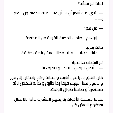
لماذا لم تسأله؟
— لأنني كنت أنتظر أن يسأل عنكِ أهلكِ الحقيقيون… ولم
يحدث.
— من هو؟
— إبراهيم… صاحب المكتبة القريبة من المطبعة.
قالت بحزم:
— علينا الذهاب إليه. لا يمكننا العيش بنصف حقيقة.
ثم التقطت هاتفها:
— سأتصل بنرجس… لا بد أنها تعرف الآن.
كان القلق باديا على أشرف و جمانة وكانا يتحدثان إلى فرح
فيما بدا طارق و كأنه شخص تائه
والدموع تملأ أعينهم
مستغرباً و صامتاً طوال الوقت.
عندما تعمقت الأخوات بتاريخهم المشترك بدأوا بالاتصال
ببعضهم البعض كل