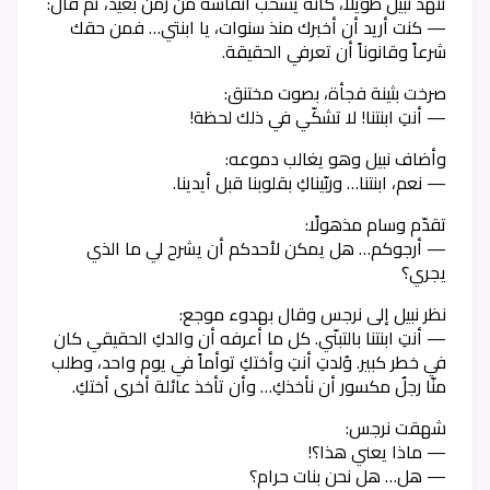
تنهد نبيل طويلاً، كأنه يسحب أنفاسه من زمن بعيد، ثم قال:
— كنت أريد أن أخبرك منذ سنوات، يا ابنتي… فمن حقك
شرعاً وقانوناً أن تعرفي الحقيقة.
صرخت بثينة فجأة، بصوت مختنق:
— أنتِ ابنتنا! لا تشكّي في ذلك لحظة!
وأضاف نبيل وهو يغالب دموعه:
— نعم، ابنتنا… وربّيناكِ بقلوبنا قبل أيدينا.
تقدّم وسام مذهولًا:
— أرجوكم… هل يمكن لأحدكم أن يشرح لي ما الذي
يجري؟
نظر نبيل إلى نرجس وقال بهدوء موجع:
— أنتِ ابنتنا بالتبنّي. كل ما أعرفه أن والدكِ الحقيقي كان
في خطر كبير. وُلدتِ أنتِ وأختكِ توأماً في يوم واحد، وطلب
منّا رجلٌ مكسور أن نأخذكِ… وأن تأخذ عائلة أخرى أختكِ.
شهقت نرجس:
— ماذا يعني هذا؟!
— هل… هل نحن بنات حرام؟