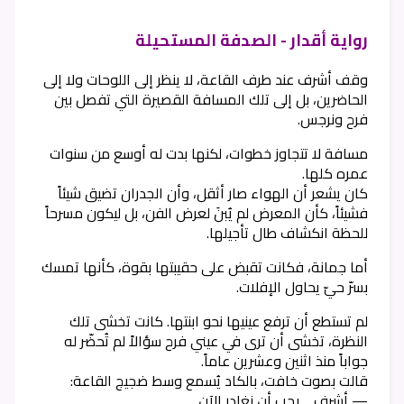
رواية أقدار - الصدفة المستحيلة
وقف أشرف عند طرف القاعة، لا ينظر إلى اللوحات ولا إلى
الحاضرين، بل إلى تلك المسافة القصيرة التي تفصل بين
فرح ونرجس.
مسافة لا تتجاوز خطوات، لكنها بدت له أوسع من سنوات
عمره كلها.
كان يشعر أن الهواء صار أثقل، وأن الجدران تضيق شيئاً
فشيئاً، كأن المعرض لم يُبنَ لعرض الفن، بل ليكون مسرحاً
للحظة انكشاف طال تأجيلها.
أما جمانة، فكانت تقبض على حقيبتها بقوة، كأنها تمسك
بسرّ حيّ يحاول الإفلات.
لم تستطع أن ترفع عينيها نحو ابنتها. كانت تخشى تلك
النظرة، تخشى أن ترى في عيني فرح سؤالاً لم تُحضّر له
جواباً منذ اثنين وعشرين عاماً.
قالت بصوت خافت، بالكاد يُسمع وسط ضجيج القاعة:
— أشرف… يجب أن نغادر الآن.