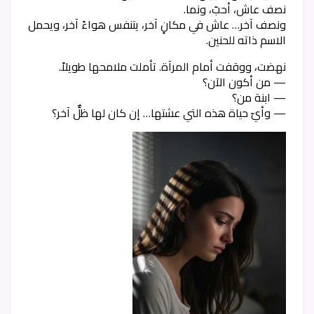
نصف عاش، أحبّ، ونما.
ونصف آخر… عاش في مكانٍ آخر، يتنفس هواءً آخر، ويحمل
الاسم ذاته للحنين.
نهضت، ووقفت أمام المرآة. تأملت ملامحها طويلاً.
— من أكون الآن؟
— ابنة من؟
— وأيّ حياة هذه التي عشتها… إن كان لها ظلٌّ آخر؟