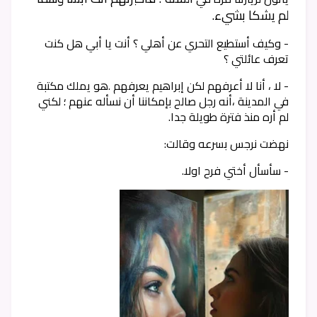
لم يشكا بشيء.
- وكيف أستطيع التحري عن أهلي ؟ أنت يا أبي هل كنت
تعرف عائلتي ؟
- لا ، أنا لا أعرفهم لكن إبراهيم يعرفهم .هو يملك مكتبة
في المدينة ،أنه
رجل صالح بإمكاننا أن نسأله عنهم ؛ لكني
لم أره منذ فترة طويلة جدا.
نهضت نرجس بسرعه وقالت:
- سأسأل أختي فرح اولا.