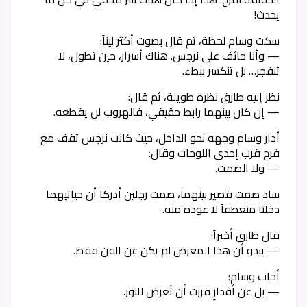
يحدث!
سكت وسام لحظة، ثم قال بصوت أكثر ليناً:
— وأنا خائف على نرجس. هناك أسرار، حين تطول، لا
تنفجر… بل تنكسر ببطء.
نظر إليه طارق نظرة طويلة، ثم قال:
— إن كان بينهما رابط حقيقي، فالهروب لن يقطعه.
أدار وسام وجهه نحو الداخل، حيث كانت نرجس تقف مع
فرح قرب إحدى اللوحات وقال:
— ولا الصمت.
ساد صمت قصير بينهما، صمت رجلين أدركا أن حياتيهما
دخلتا منعطفاً لا عودة منه.
قال طارق أخيراً:
— يبدو أن هذا المعرض لم يكن عن الفن فقط.
أجاب وسام:
— بل عن أقدارٍ قررت أن تُعرض للنور.