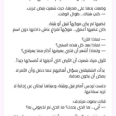
وضعت يدها على صدرها، حيث شعرت بنبض غريب.
— كنتِ هناك… طوال الوقت.
غضبها لم يكن موجّهاً لنبيل أو بثينة.
كان غضبها أعمق… موجّهاً لفراغٍ عاش داخلها دون اسم.
— لماذا الآن؟
— لماذا بعد كل هذه السنين؟
— ولماذا أشعر أن قلبي يعرفها أكثر مما يعرفني؟
لأول مرة، شعرت أن الأرض التي أحبتها لا تُمسكها جيداً.
بدأت الشقيقتين بسؤال أهاليهم عما حصل وأن الأمر لا
يمكن أن يكون صدفة.
جلست نرجس أمام نبيل وبثينة، وعيناها تبحثان عن إجابة لا
تريد سماعها.
قالت بصوت مرتجف:
— أبي… ما الذي يحدث؟ ما الذي لم تخبروني به؟