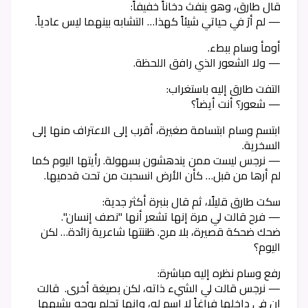
قال طارق، وهو ينفث دخاناً خفيفاً:
— لم أرَ في حياتي شيئاً كهذا… التشابه بينهما ليس عادياً.
أومأ وسام ببطء.
— ولا الشعور الذي رافق اللحظة.
التفت طارق إليه باستغراب:
— شعور؟ أنت أيضاً؟
ابتسم وسام ابتسامة صغيرة، أقرب إلى الاعتراف منها إلى
السخرية.
— نرجس ليست ممن يندهشون بسهولة. رأيتها اليوم كما
لم أرها من قبل… كأن الأرض انسحبت من تحت قدميها.
سكت طارق قليلًا، ثم قال بنبرة أكثر جدية:
— فرح قالت لي مرة إنها تشعر أنها "نصف إنسان".
ضحك ضحكة قصيرة، بلا مرح. ظننتها شاعرية زائدة… لكن
اليوم؟
رفع وسام نظره إليه مباشرة:
— نرجس قالت لي الشيء ذاته، لكن بصيغة أخرى. قالت
إن في داخلها فراغاً لا اسم له، وإنها تحلم بوجه يشبهها