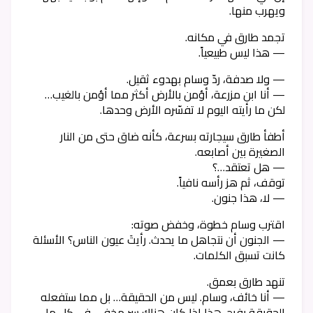
ويهرب منها.
تجمد طارق في مكانه.
— هذا ليس طبيعياً.
— ولا صدفة، ردّ وسام بهدوء ثقيل.
— أنا ابن مزرعة، أؤمن بالأرض أكثر مما أؤمن بالغيب…
لكن ما رأيته اليوم لا تفسّره الأرض وحدها.
أطفأ طارق سيجارته بسرعة، كأنه ضاق حتى من النار
الصغيرة بين أصابعه.
— هل تعتقد…؟
توقف، ثم هز رأسه نافياً.
— لا، هذا جنون.
اقترب وسام خطوة، وخفض صوته:
— الجنون أن نتجاهل ما يحدث. رأيتَ عيون الناس؟ الأسئلة
كانت تسبق الكلمات.
تنهد طارق بعمق.
— أنا خائف، وسام. ليس من الحقيقة… بل مما ستفعله
الحقيقة بفرح. هذا إذا كان هناك سر مخفي في كل ما